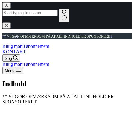
Fortsæt
til
indhold
Ingen
resultater
** VI GØR OPMÆRKSOM PÅ AT ALT INDHOLD ER SPONSORERET
Billig mobil abonnement
KONTAKT
Søg
Billig mobil abonnement
Menu
Indhold
** VI GØR OPMÆRKSOM PÅ AT ALT INDHOLD ER
SPONSORERET