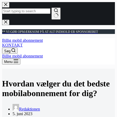
Fortsæt
til
indhold
Ingen
resultater
** VI GØR OPMÆRKSOM PÅ AT ALT INDHOLD ER SPONSORERET
Billig mobil abonnement
KONTAKT
Søg
Billig mobil abonnement
Menu
Hvordan vælger du det bedste
mobilabonnement for dig?
Redaktionen
5. juni 2023