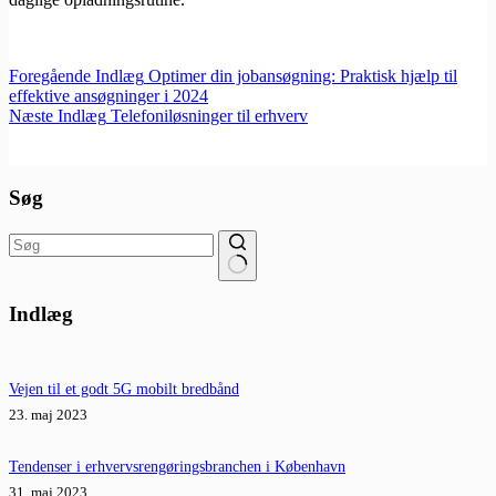
Foregående
Indlæg
Optimer din jobansøgning: Praktisk hjælp til
effektive ansøgninger i 2024
Næste
Indlæg
Telefoniløsninger til erhverv
Søg
Ingen
resultater
Indlæg
Vejen til et godt 5G mobilt bredbånd
23. maj 2023
Tendenser i erhvervsrengøringsbranchen i København
31. maj 2023