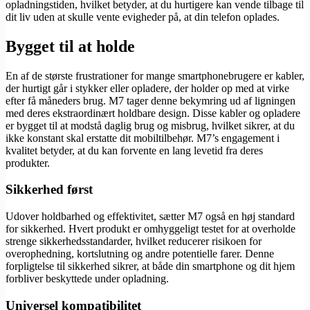
opladningstiden, hvilket betyder, at du hurtigere kan vende tilbage til
dit liv uden at skulle vente evigheder på, at din telefon oplades.
Bygget til at holde
En af de største frustrationer for mange smartphonebrugere er kabler,
der hurtigt går i stykker eller opladere, der holder op med at virke
efter få måneders brug. M7 tager denne bekymring ud af ligningen
med deres ekstraordinært holdbare design. Disse kabler og opladere
er bygget til at modstå daglig brug og misbrug, hvilket sikrer, at du
ikke konstant skal erstatte dit mobiltilbehør. M7’s engagement i
kvalitet betyder, at du kan forvente en lang levetid fra deres
produkter.
Sikkerhed først
Udover holdbarhed og effektivitet, sætter M7 også en høj standard
for sikkerhed. Hvert produkt er omhyggeligt testet for at overholde
strenge sikkerhedsstandarder, hvilket reducerer risikoen for
overophedning, kortslutning og andre potentielle farer. Denne
forpligtelse til sikkerhed sikrer, at både din smartphone og dit hjem
forbliver beskyttede under opladning.
Universel kompatibilitet