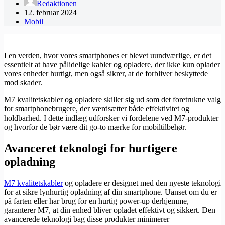
Redaktionen
12. februar 2024
Mobil
I en verden, hvor vores smartphones er blevet uundværlige, er det
essentielt at have pålidelige kabler og opladere, der ikke kun oplader
vores enheder hurtigt, men også sikrer, at de forbliver beskyttede
mod skader.
M7 kvalitetskabler og opladere skiller sig ud som det foretrukne valg
for smartphonebrugere, der værdsætter både effektivitet og
holdbarhed. I dette indlæg udforsker vi fordelene ved M7-produkter
og hvorfor de bør være dit go-to mærke for mobiltilbehør.
Avanceret teknologi for hurtigere
opladning
M7 kvalitetskabler
og opladere er designet med den nyeste teknologi
for at sikre lynhurtig opladning af din smartphone. Uanset om du er
på farten eller har brug for en hurtig power-up derhjemme,
garanterer M7, at din enhed bliver opladet effektivt og sikkert. Den
avancerede teknologi bag disse produkter minimerer