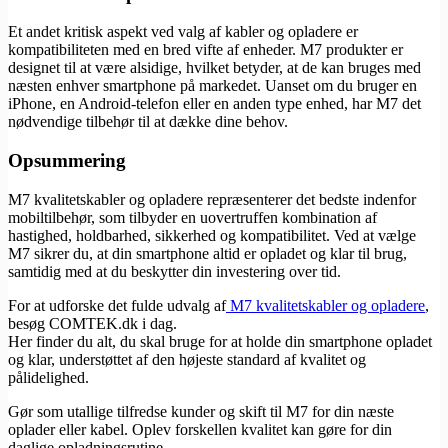
Et andet kritisk aspekt ved valg af kabler og opladere er
kompatibiliteten med en bred vifte af enheder. M7 produkter er
designet til at være alsidige, hvilket betyder, at de kan bruges med
næsten enhver smartphone på markedet. Uanset om du bruger en
iPhone, en Android-telefon eller en anden type enhed, har M7 det
nødvendige tilbehør til at dække dine behov.
Opsummering
M7 kvalitetskabler og opladere repræsenterer det bedste indenfor
mobiltilbehør, som tilbyder en uovertruffen kombination af
hastighed, holdbarhed, sikkerhed og kompatibilitet. Ved at vælge
M7 sikrer du, at din smartphone altid er opladet og klar til brug,
samtidig med at du beskytter din investering over tid.
For at udforske det fulde udvalg af
M7 kvalitetskabler og opladere
,
besøg COMTEK.dk i dag.
Her finder du alt, du skal bruge for at holde din smartphone opladet
og klar, understøttet af den højeste standard af kvalitet og
pålidelighed.
Gør som utallige tilfredse kunder og skift til M7 for din næste
oplader eller kabel. Oplev forskellen kvalitet kan gøre for din
daglige opladningsrutine.