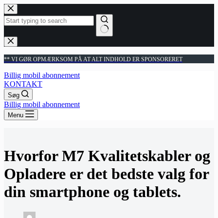
Fortsæt
til
indhold
Ingen
resultater
** VI GØR OPMÆRKSOM PÅ AT ALT INDHOLD ER SPONSORERET
Billig mobil abonnement
KONTAKT
Søg
Billig mobil abonnement
Menu
Hvorfor M7 Kvalitetskabler og
Opladere er det bedste valg for
din smartphone og tablets.